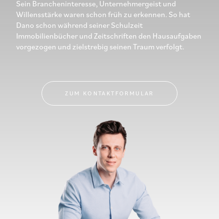
Sein Brancheninteresse, Unternehmergeist und
Willensstärke waren schon früh zu erkennen. So hat
Dano schon während seiner Schulzeit
Immobilienbücher und Zeitschriften den Hausaufgaben
vorgezogen und zielstrebig seinen Traum verfolgt.
ZUM KONTAKTFORMULAR